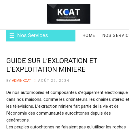
Skip
to
content
Nos Services
HOME
NOS SERVI
GUIDE SUR L’EXLORATION ET
L’EXPLOITATION MINIERE
BY
ADMINKCAT
AOÛT 29, 2024
De nos automobiles et composantes d’équipement électronique
dans nos maisons, comme les ordinateurs, les chaînes stéréo e
les télévisions. L’extraction minière fait partie de la vie et de
l’économie des communautés autochtones depuis des
générations.
Les peuples autochtones ne faisaient pas qu’utiliser les roches