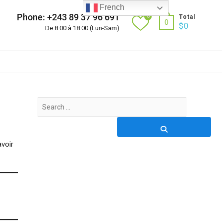
French
Phone: +243 89 37 96 691
0
Total
0
$
0
De 8:00 à 18:00 (Lun-Sam)
Search
…
avoir