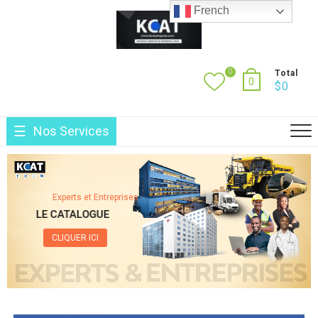
Skip
French
to
content
0
Total
0
$
0
Nos Services
Experts et Entreprises
LE CATALOGUE
CLIQUER ICI