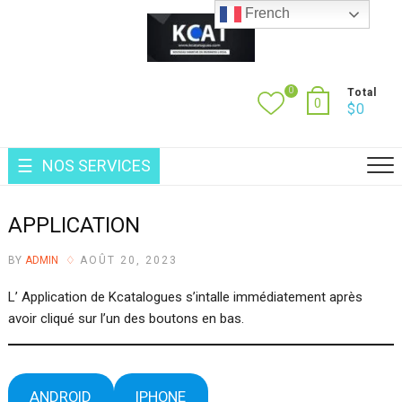
Skip
French
to
content
0
Total
0
$
0
NOS SERVICES
APPLICATION
BY
ADMIN
AOÛT 20, 2023
L’ Application de Kcatalogues s’intalle immédiatement après
avoir cliqué sur l’un des boutons en bas.
ANDROID
IPHONE