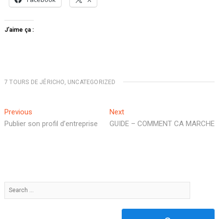
J’aime ça :
7 TOURS DE JÉRICHO
,
UNCATEGORIZED
Navigation
Previous
Next
Previous
Next
post:
post:
Publier son profil d’entreprise
GUIDE – COMMENT CA MARCHE
de
l’article
Search
…