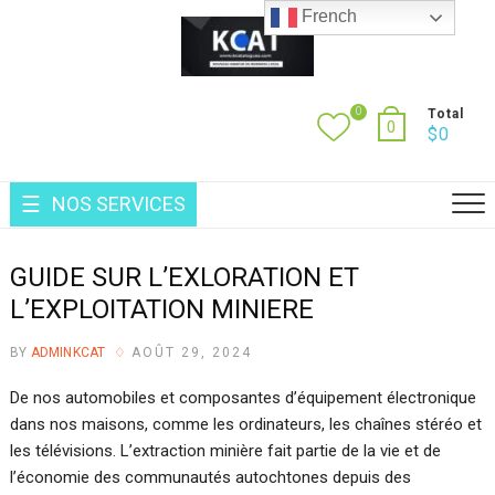
Skip
French
to
content
0
Total
0
$
0
NOS SERVICES
GUIDE SUR L’EXLORATION ET
L’EXPLOITATION MINIERE
BY
ADMINKCAT
AOÛT 29, 2024
De nos automobiles et composantes d’équipement électronique
dans nos maisons, comme les ordinateurs, les chaînes stéréo et
les télévisions. L’extraction minière fait partie de la vie et de
l’économie des communautés autochtones depuis des