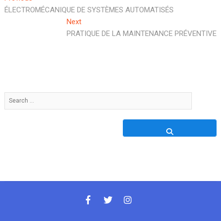
post:
ÉLECTROMÉCANIQUE DE SYSTÈMES AUTOMATISÉS
de
Next
Next
l’article
post:
PRATIQUE DE LA MAINTENANCE PRÉVENTIVE
Search
…
facebook
twitter
instagram