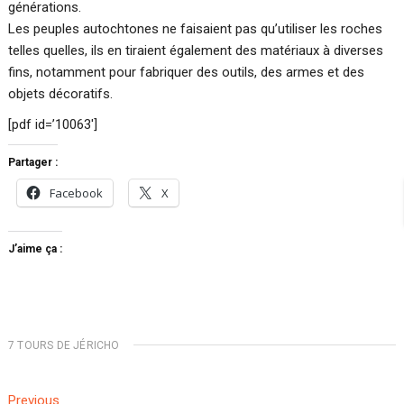
générations.
Les peuples autochtones ne faisaient pas qu’utiliser les roches
telles quelles, ils en tiraient également des matériaux à diverses
fins, notamment pour fabriquer des outils, des armes et des
objets décoratifs.
[pdf id=’10063′]
Partager :
Facebook
X
J’aime ça :
7 TOURS DE JÉRICHO
Navigation
Previous
Previous