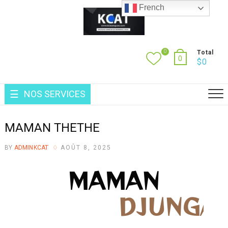
French
0
Total
0
$
0
NOS SERVICES
MAMAN THETHE
BY
ADMINKCAT
AOÛT 8, 2025
MAMAN
T
H
E
T
H
E
D
J
U
N
G
A