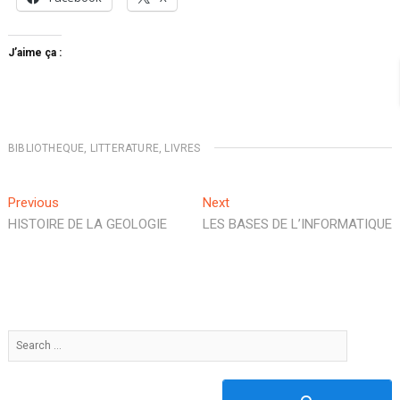
J’aime ça :
BIBLIOTHEQUE
,
LITTERATURE
,
LIVRES
Navigation
Previous
Next
Previous
Next
post:
post:
HISTOIRE DE LA GEOLOGIE
LES BASES DE L’INFORMATIQUE
de
l’article
Search
…