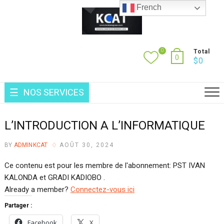
Skip
French
to
content
0
Total
0
$
0
NOS SERVICES
L’INTRODUCTION A L’INFORMATIQUE
BY
ADMINKCAT
AOÛT 30, 2024
Ce contenu est pour les membre de l'abonnement: PST IVAN
KALONDA et GRADI KADIOBO .
Already a member?
Connectez-vous ici
Partager :
Facebook
X