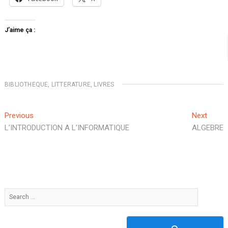
J’aime ça :
BIBLIOTHEQUE
,
LITTERATURE
,
LIVRES
Navigation
Previous
Next
Previous
Next
post:
post:
L’INTRODUCTION A L’INFORMATIQUE
ALGEBRE
de
l’article
Search
…