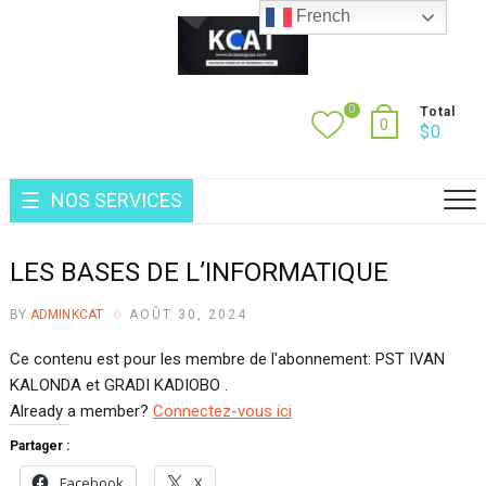
Skip
French
to
content
0
Total
0
$
0
NOS SERVICES
LES BASES DE L’INFORMATIQUE
BY
ADMINKCAT
AOÛT 30, 2024
Ce contenu est pour les membre de l'abonnement: PST IVAN
KALONDA et GRADI KADIOBO .
Already a member?
Connectez-vous ici
Partager :
Facebook
X