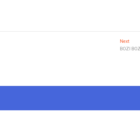
Next
Next
post:
BOZI BO