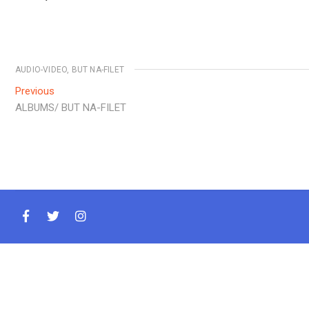
AUDIO-VIDEO
,
BUT NA-FILET
Navigation
Previous
Previous
post:
ALBUMS/ BUT NA-FILET
de
l’article
facebook
twitter
instagram