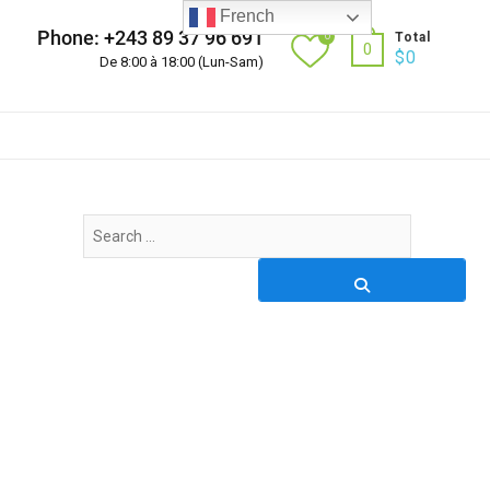
French
Phone: +243 89 37 96 691
0
Total
0
$
0
De 8:00 à 18:00 (Lun-Sam)
Search
…