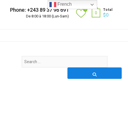
French
Phone: +243 89 37 96 691
0
Total
0
$
0
De 8:00 à 18:00 (Lun-Sam)