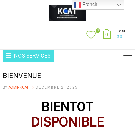
French
0
Total
0
$
0
NOS SERVICES
BIENVENUE
BY
ADMINKCAT
DÉCEMBRE 2, 2025
BIENTOT
DISPONIBLE