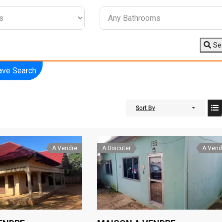
Se
ave Search
Sort By
A Vendre
A Discuter
A Vend