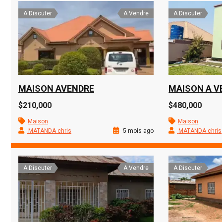
A Discuter
A Vendre
A Discuter
MAISON AVENDRE
MAISON A V
$210,000
$480,000
Maison
Maison
MATANDA chris
5 mois ago
MATANDA chris
A Discuter
A Vendre
A Discuter