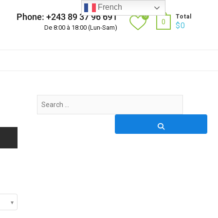
French
Phone: +243 89 37 96 691
0
Total
0
$
0
De 8:00 à 18:00 (Lun-Sam)
Search
…