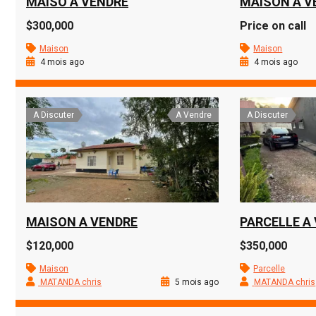
MAISO A VENDRE
MAISON A V
$300,000
Price on call
Maison
Maison
4 mois ago
4 mois ago
A Discuter
A Vendre
A Discuter
MAISON A VENDRE
PARCELLE A
$120,000
$350,000
Maison
Parcelle
MATANDA chris
5 mois ago
MATANDA chris