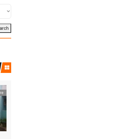
arch
re