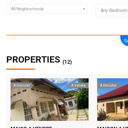
All Neighborhoods
S
PROPERTIES
(12)
A Discuter
A Vendre
A Discuter