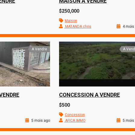
ENDRE
MAISON A VENDRE
$250,000
Maison
MATANDA chris
4 mois
A Vendre
A Vend
 VENDRE
CONCESSION A VENDRE
$500
Concession
5 mois ago
AFICA IMMO
5 mois