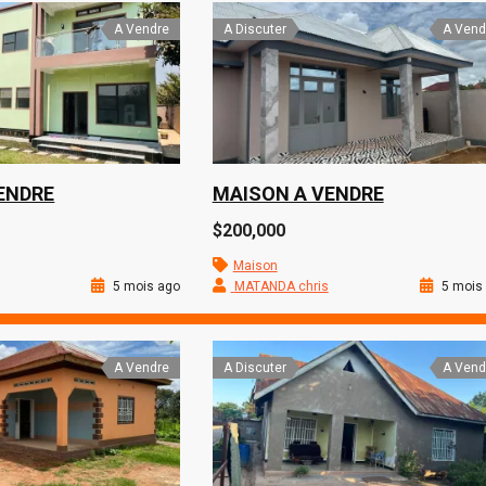
A Vendre
A Discuter
A Vend
ENDRE
MAISON A VENDRE
$200,000
Maison
5 mois ago
MATANDA chris
5 mois
A Vendre
A Discuter
A Vend