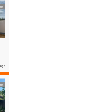
re
 ago
re