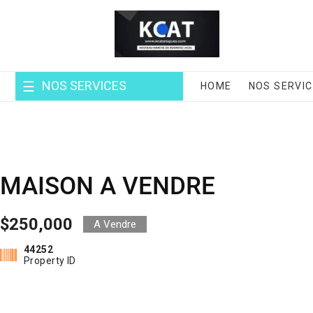
Skip
to
content
NOS SERVICES
HOME
NOS SERVI
MAISON A VENDRE
$250,000
A Vendre
44252
Property ID