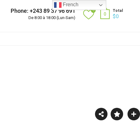
French
Phone: +243 89 37 96 691
0
Total
0
$
0
De 8:00 à 18:00 (Lun-Sam)