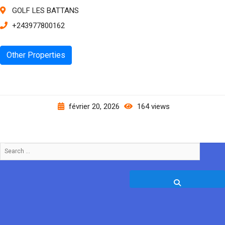
GOLF LES BATTANS
+243977800162
Other Properties
février 20, 2026
164 views
Search
…