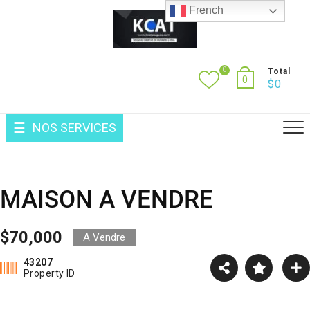
Skip
French
to
content
0
Total
0
$
0
NOS SERVICES
MAISON A VENDRE
$70,000
A Vendre
43207
Property ID