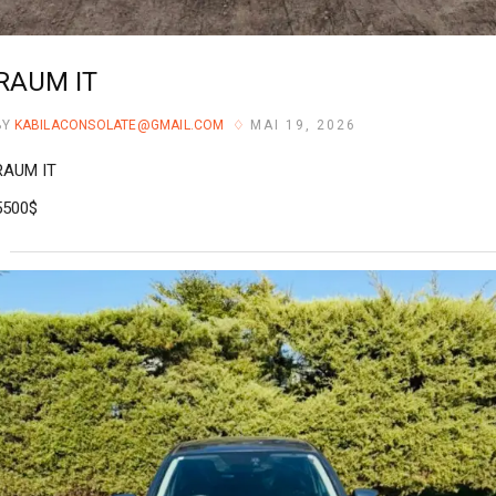
RAUM IT
BY
KABILACONSOLATE@GMAIL.COM
MAI 19, 2026
RAUM IT
5500$