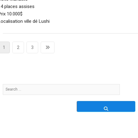
14 places assises
Prix 10.000$
Localisation ville dé Lushi
Pagination
Page
Page
Page
Next
1
2
3
des
page
publications
Search
…