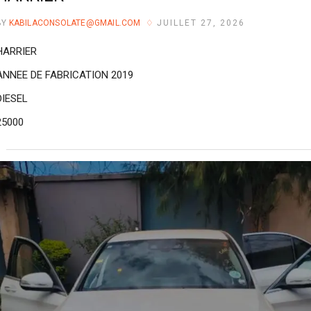
BY
KABILACONSOLATE@GMAIL.COM
JUILLET 27, 2026
HARRIER
ANNEE DE FABRICATION 2019
DIESEL
25000