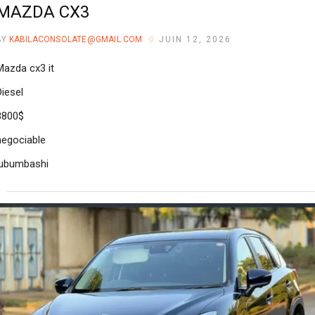
MAZDA CX3
BY
KABILACONSOLATE@GMAIL.COM
JUIN 12, 2026
Mazda cx3 it
Diesel
8800$
negociable
lubumbashi