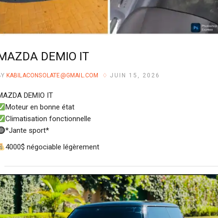
MAZDA DEMIO IT
BY
KABILACONSOLATE@GMAIL.COM
JUIN 15, 2026
MAZDA DEMIO IT
Moteur en bonne état
Climatisation fonctionnelle
*Jante sport*
4000$ négociable légèrement