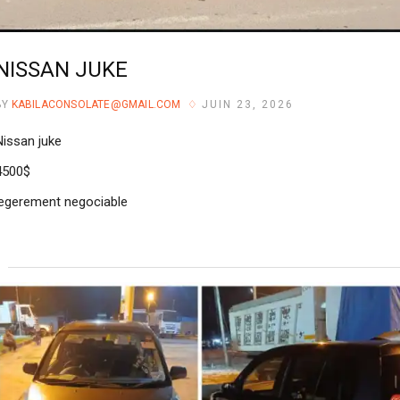
NISSAN JUKE
BY
KABILACONSOLATE@GMAIL.COM
JUIN 23, 2026
Nissan juke
4500$
legerement negociable