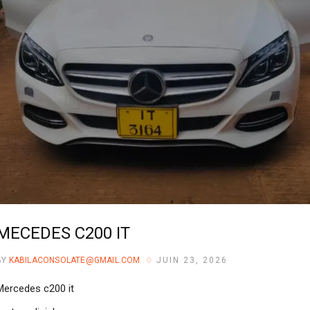
MECEDES C200 IT
BY
KABILACONSOLATE@GMAIL.COM
JUIN 23, 2026
Mercedes c200 it