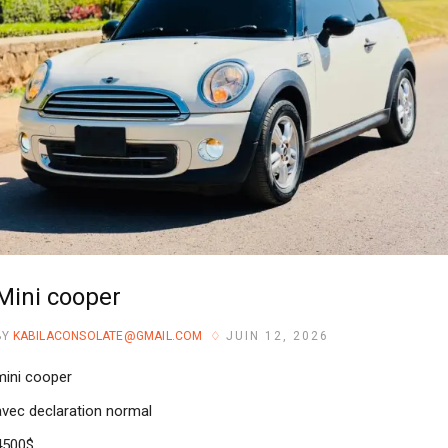
Mini cooper
BY
KABILACONSOLATE@GMAIL.COM
JUIN 12, 2026
mini cooper
avec declaration normal
4500$