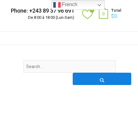
French
Phone: +243 89 37 96 691
0
Total
0
$
0
De 8:00 à 18:00 (Lun-Sam)