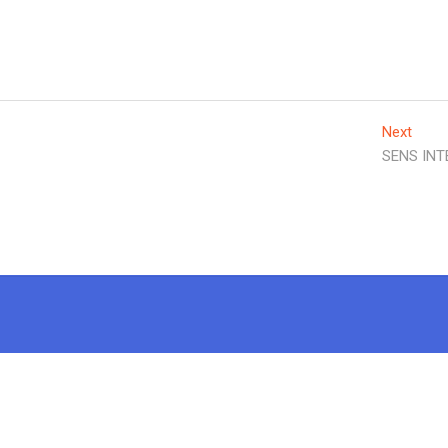
Next
Next
post:
SENS INT