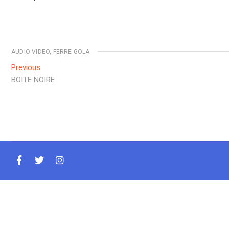
AUDIO-VIDEO
,
FERRE GOLA
Navigation
Previous
Previous
post:
BOITE NOIRE
de
l’article
facebook
twitter
instagram