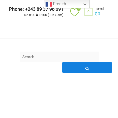
French
Phone: +243 89 37 96 691
0
Total
0
$
0
De 8:00 à 18:00 (Lun-Sam)
Search
…