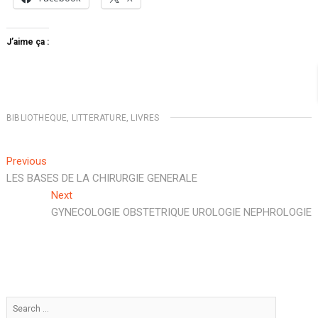
J’aime ça :
BIBLIOTHEQUE
,
LITTERATURE
,
LIVRES
Navigation
Previous
Previous
post:
LES BASES DE LA CHIRURGIE GENERALE
de
Next
Next
l’article
post:
GYNECOLOGIE OBSTETRIQUE UROLOGIE NEPHROLOGIE
Search