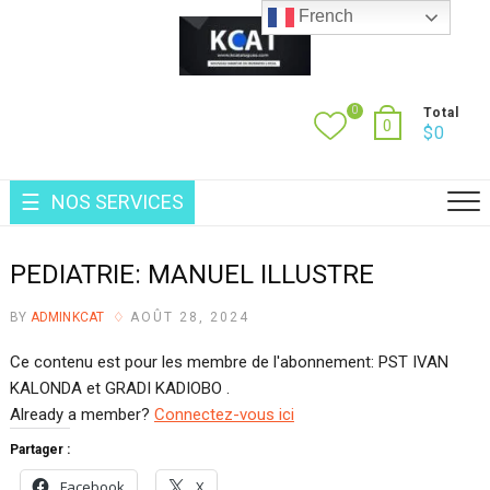
Skip
French
to
content
0
Total
0
$
0
NOS SERVICES
PEDIATRIE: MANUEL ILLUSTRE
BY
ADMINKCAT
AOÛT 28, 2024
Ce contenu est pour les membre de l'abonnement: PST IVAN
KALONDA et GRADI KADIOBO .
Already a member?
Connectez-vous ici
Partager :
Facebook
X