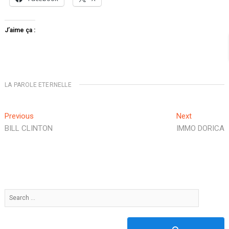
J’aime ça :
LA PAROLE ETERNELLE
Navigation
Previous
Next
Previous
Next
post:
post:
BILL CLINTON
IMMO DORICA
de
l’article
Search
…