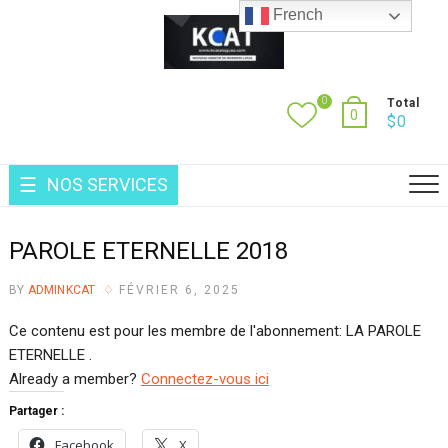
Skip
French
to
content
0
Total
0
$
0
NOS SERVICES
PAROLE ETERNELLE 2018
BY
ADMINKCAT
FÉVRIER 6, 2025
Ce contenu est pour les membre de l'abonnement: LA PAROLE
ETERNELLE .
Already a member?
Connectez-vous ici
Partager :
Facebook
X