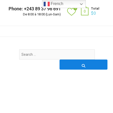
French
Phone: +243 89 37 96 691
0
Total
0
$
0
De 8:00 à 18:00 (Lun-Sam)
Search
…