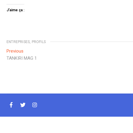
J’aime ça :
ENTREPRISES
,
PROFILS
Navigation
Previous
Previous
post:
TANKIRI MAG 1
de
l’article
facebook
twitter
instagram