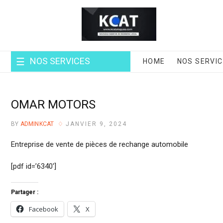
Skip
to
content
NOS SERVICES
HOME
NOS SERVI
OMAR MOTORS
BY
ADMINKCAT
JANVIER 9, 2024
Entreprise de vente de pièces de rechange automobile
[pdf id=’6340′]
Partager :
Facebook
X