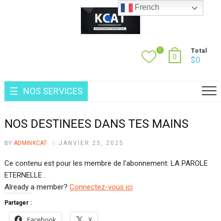
Skip
French
to
content
0
Total
0
$
0
NOS SERVICES
NOS DESTINEES DANS TES MAINS
BY
ADMINKCAT
JANVIER 25, 2025
Ce contenu est pour les membre de l'abonnement: LA PAROLE
ETERNELLE .
Already a member?
Connectez-vous ici
Partager :
Facebook
X