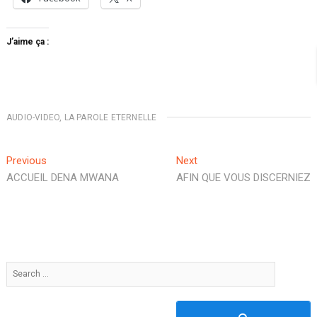
J’aime ça :
AUDIO-VIDEO
,
LA PAROLE ETERNELLE
Navigation
Previous
Next
Previous
Next
post:
post:
ACCUEIL DENA MWANA
AFIN QUE VOUS DISCERNIEZ
de
l’article
Search
…