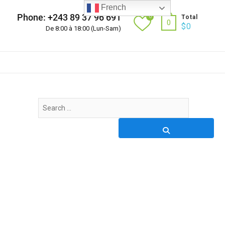
French
Phone: +243 89 37 96 691
0
Total
0
$
0
De 8:00 à 18:00 (Lun-Sam)
Search
…