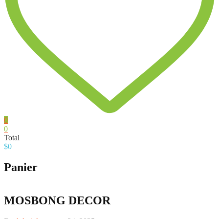
0
0
Total
$
0
Panier
MOSBONG DECOR