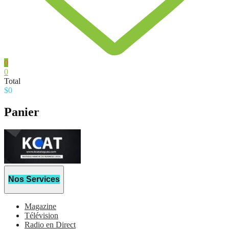
0
0
Total
$
0
Panier
Nos Services
Magazine
Télévision
Radio en Direct