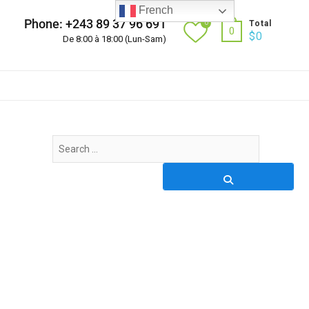
French
Phone: +243 89 37 96 691
0
Total
0
$
0
De 8:00 à 18:00 (Lun-Sam)