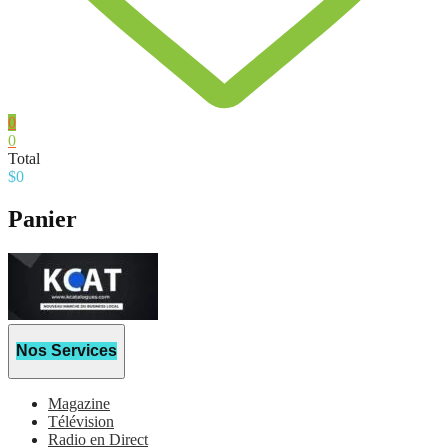
0
0
Total
$
0
Panier
Nos Services
Magazine
Télévision
Radio en Direct