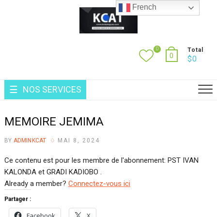
Skip
French
to
content
0
Total
0
$
0
NOS SERVICES
MEMOIRE JEMIMA
BY
ADMINKCAT
MAI 8, 2024
Ce contenu est pour les membre de l'abonnement: PST IVAN
KALONDA et GRADI KADIOBO .
Already a member?
Connectez-vous ici
Partager :
Facebook
X