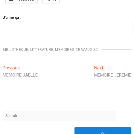
J’aime ça :
BIBLIOTHEQUE
,
LITTERATURE
,
MEMOIRES
,
TRAVAUX SC
Navigation
Previous
Next
Previous
Next
post:
post:
MEMOIRE JAELLE
MEMOIRE JEREMIE
de
l’article
Search
…