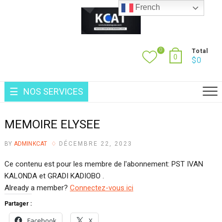
Skip
French
to
content
0
Total
0
$
0
NOS SERVICES
MEMOIRE ELYSEE
BY
ADMINKCAT
DÉCEMBRE 22, 2023
Ce contenu est pour les membre de l'abonnement: PST IVAN
KALONDA et GRADI KADIOBO .
Already a member?
Connectez-vous ici
Partager :
Facebook
X