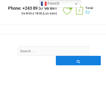
French
Phone: +243 89 37 96 691
0
Total
0
$
0
De 8:00 à 18:00 (Lun-Sam)
Search
…