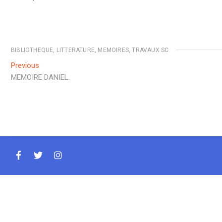
BIBLIOTHEQUE
,
LITTERATURE
,
MEMOIRES
,
TRAVAUX SC
Navigation
Previous
Previous
post:
MEMOIRE DANIEL.
de
l’article
facebook
twitter
instagram