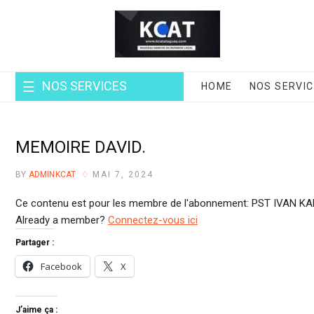
Skip
to
content
NOS SERVICES
HOME
NOS SERVI
MEMOIRE DAVID.
BY
ADMINKCAT
MAI 7, 2024
Ce contenu est pour les membre de l'abonnement: PST IVAN K
Already a member?
Connectez-vous ici
Partager :
Facebook
X
J’aime ça :