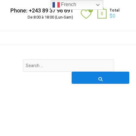
French
Phone: +243 89 37 96 691
0
Total
0
$
0
De 8:00 à 18:00 (Lun-Sam)
Search
…