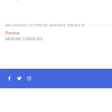
BIBLIOTHEQUE
,
LITTERATURE
,
MEMOIRES
,
TRAVAUX SC
Navigation
Previous
Previous
post:
MEMOIRE CONSOLATE
de
l’article
facebook
twitter
instagram