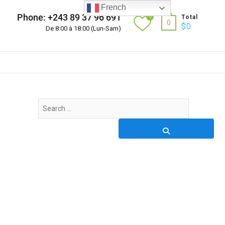
French
Phone: +243 89 37 96 691
0
Total
0
$
0
De 8:00 à 18:00 (Lun-Sam)
Search
…