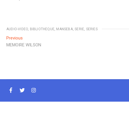
AUDIO-VIDEO
,
BIBLIOTHEQUE
,
MANSEBA
,
SERIE
,
SERIES
Navigation
Previous
Previous
post:
MEMOIRE WILSON
de
l’article
facebook
twitter
instagram