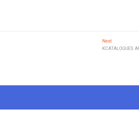
Next
Next
post:
KCATALOGUES A