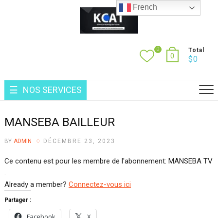
Skip
French
to
content
0
Total
0
$
0
NOS SERVICES
MANSEBA BAILLEUR
BY
ADMIN
DÉCEMBRE 23, 2023
Ce contenu est pour les membre de l'abonnement: MANSEBA TV
.
Already a member?
Connectez-vous ici
Partager :
Facebook
X