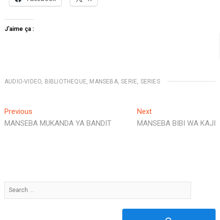
J’aime ça :
AUDIO-VIDEO
,
BIBLIOTHEQUE
,
MANSEBA
,
SERIE
,
SERIES
Navigation
Previous
Next
Previous
Next
post:
post:
MANSEBA MUKANDA YA BANDIT
MANSEBA BIBI WA KAJI
de
l’article
Search
…