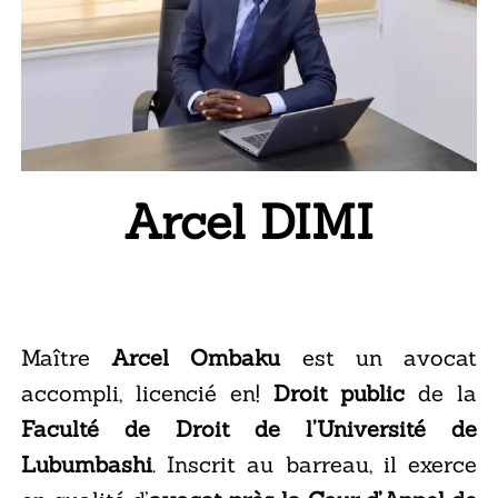
Arcel DIMI
O
M
B
A
K
U
M
A
V
A
O
I
T
C
R
A
E
T
Maître
Arcel Ombaku
est un avocat
accompli, licencié en!
Droit public
de la
Faculté de Droit de l’Université de
Lubumbashi
. Inscrit au barreau, il exerce