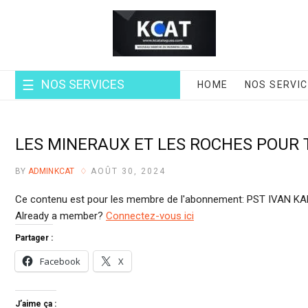
Skip
to
content
NOS SERVICES
HOME
NOS SERVI
LES MINERAUX ET LES ROCHES POUR 
BY
ADMINKCAT
AOÛT 30, 2024
Ce contenu est pour les membre de l'abonnement: PST IVAN K
Already a member?
Connectez-vous ici
Partager :
Facebook
X
J’aime ça :