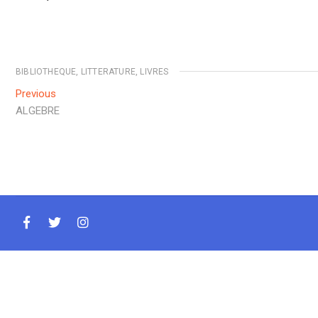
BIBLIOTHEQUE
,
LITTERATURE
,
LIVRES
Navigation
Previous
Previous
post:
ALGEBRE
de
l’article
facebook
twitter
instagram