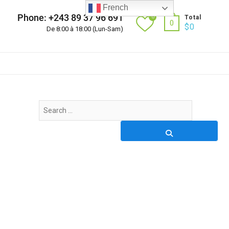
French
Phone: +243 89 37 96 691
0
Total
0
$
0
De 8:00 à 18:00 (Lun-Sam)
Search
…