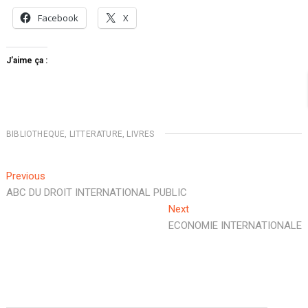
Facebook
X
J’aime ça :
BIBLIOTHEQUE
,
LITTERATURE
,
LIVRES
Navigation
Previous
Previous
post:
ABC DU DROIT INTERNATIONAL PUBLIC
de
Next
Next
l’article
post:
ECONOMIE INTERNATIONALE