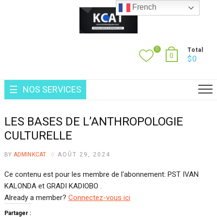
Skip
French
to
content
0
Total
0
$
0
NOS SERVICES
LES BASES DE L’ANTHROPOLOGIE
CULTURELLE
BY
ADMINKCAT
AOÛT 29, 2024
Ce contenu est pour les membre de l'abonnement: PST IVAN
KALONDA et GRADI KADIOBO .
Already a member?
Connectez-vous ici
Partager :