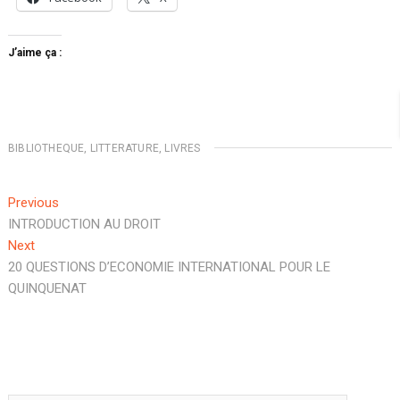
J’aime ça :
BIBLIOTHEQUE
,
LITTERATURE
,
LIVRES
Navigation
Previous
Previous
post:
INTRODUCTION AU DROIT
de
Next
Next
l’article
post:
20 QUESTIONS D’ECONOMIE INTERNATIONAL POUR LE
QUINQUENAT