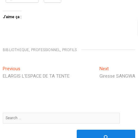
J’aime ça :
BIBLIOTHEQUE
,
PROFESSIONNEL
,
PROFILS
Navigation
Previous
Next
Previous
Next
post:
post:
ELARGIS L’ESPACE DE TA TENTE
Giresse SANGWA
de
l’article
Search
…