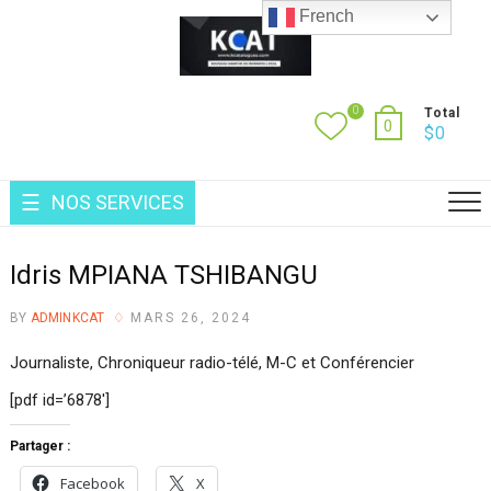
Skip
French
to
content
0
Total
0
$
0
NOS SERVICES
Idris MPIANA TSHIBANGU
BY
ADMINKCAT
MARS 26, 2024
Journaliste, Chroniqueur radio-télé, M-C et Conférencier
[pdf id=’6878′]
Partager :
Facebook
X