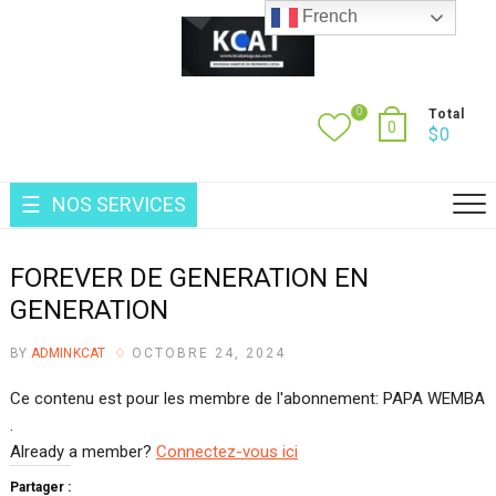
Skip
French
to
content
0
Total
0
$
0
NOS SERVICES
FOREVER DE GENERATION EN
GENERATION
BY
ADMINKCAT
OCTOBRE 24, 2024
Ce contenu est pour les membre de l'abonnement: PAPA WEMBA
.
Already a member?
Connectez-vous ici
Partager :