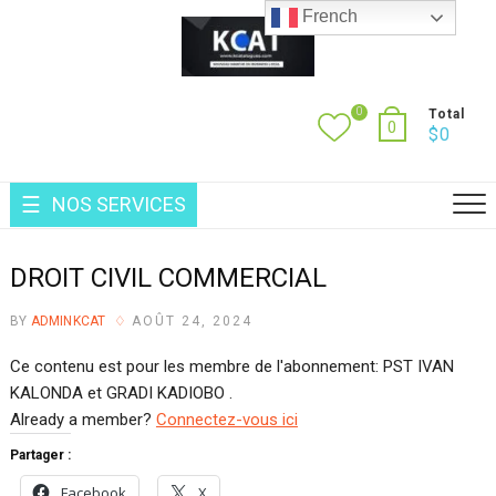
Skip
French
to
content
0
Total
0
$
0
NOS SERVICES
DROIT CIVIL COMMERCIAL
BY
ADMINKCAT
AOÛT 24, 2024
Ce contenu est pour les membre de l'abonnement: PST IVAN
KALONDA et GRADI KADIOBO .
Already a member?
Connectez-vous ici
Partager :
Facebook
X