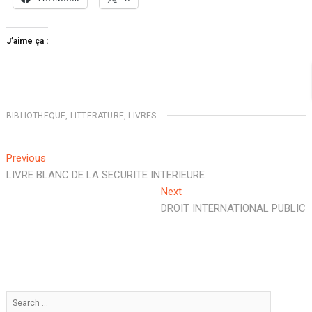
J’aime ça :
BIBLIOTHEQUE
,
LITTERATURE
,
LIVRES
Navigation
Previous
Previous
post:
LIVRE BLANC DE LA SECURITE INTERIEURE
de
Next
Next
l’article
post:
DROIT INTERNATIONAL PUBLIC
Search