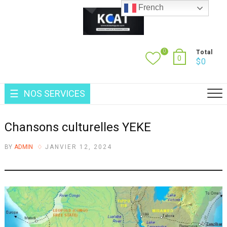
Skip
French
to
content
0
Total
0
$
0
NOS SERVICES
Chansons culturelles YEKE
BY
ADMIN
JANVIER 12, 2024