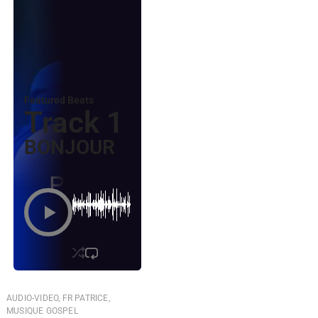
Featured Beats
Track 1
BONJOUR
AUDIO-VIDEO
,
FR PATRICE
,
MUSIQUE GOSPEL