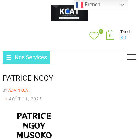
French
0
Total
0
$
0
Nos Services
PATRICE NGOY
BY
ADMINKCAT
AOÛT 11, 2025
PATRICE
N
G
O
Y
M
U
S
O
K
O