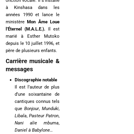
onction vocale. Il s’installe
à Kinshasa dans les
années 1990 et lance le
ministère
Mon Âme Loue
l’Éternel (M.A.L.E.).
Il est
marié à Esther Mutoko
depuis le 10 juillet 1996, et
père de plusieurs enfants.
Carrière musicale &
messages
Discographie notable
Il est l’auteur de plus
d’une soixantaine de
cantiques connus tels
que
Bonjour
,
Munduki
,
Libala
,
Pasteur Patron
,
Nani alie mbuma
,
Daniel à Babylone…