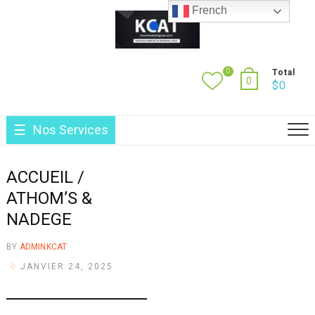
Skip
French
to
content
0
Total
0
$
0
Nos Services
ACCUEIL /
ATHOM’S &
NADEGE
BY
ADMINKCAT
JANVIER 24, 2025