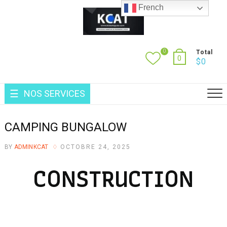
French
0
Total
0
$
0
NOS SERVICES
CAMPING BUNGALOW
BY
ADMINKCAT
OCTOBRE 24, 2025
CONSTRUCTION
D
E
S
B
U
N
G
A
L
O
W