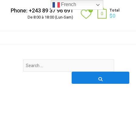
French
Phone: +243 89 37 96 691
0
Total
0
$
0
De 8:00 à 18:00 (Lun-Sam)