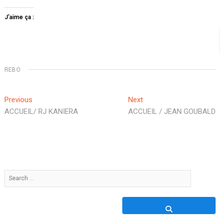
J’aime ça :
REBO
Navigation
Previous
Next
Previous
Next
post:
post:
ACCUEIL/ RJ KANIERA
ACCUEIL / JEAN GOUBALD
de
l’article
Search
…