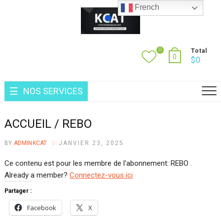
Skip
French
to
content
0
Total
0
$
0
NOS SERVICES
ACCUEIL / REBO
BY
ADMINKCAT
JANVIER 23, 2025
Ce contenu est pour les membre de l'abonnement: REBO .
Already a member?
Connectez-vous ici
Partager :
Facebook
X