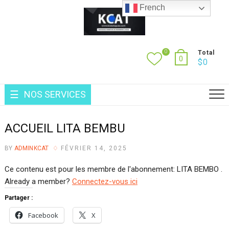
Skip
French
to
content
0
Total
0
$
0
NOS SERVICES
ACCUEIL LITA BEMBU
BY
ADMINKCAT
FÉVRIER 14, 2025
Ce contenu est pour les membre de l'abonnement: LITA BEMBO .
Already a member?
Connectez-vous ici
Partager :
Facebook
X