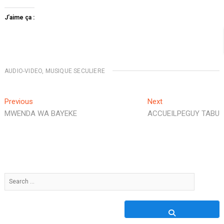
J’aime ça :
AUDIO-VIDEO
,
MUSIQUE SECULIERE
Navigation
Previous
Next
Previous
Next
post:
post:
MWENDA WA BAYEKE
ACCUEILPEGUY TABU
de
l’article
Search
…