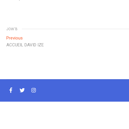
JOW'B
Navigation
Previous
Previous
post:
ACCUEIL DAVID IZE
de
l’article
facebook
twitter
instagram