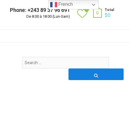
French
Phone: +243 89 37 96 691
0
Total
0
$
0
De 8:00 à 18:00 (Lun-Sam)
Search
…