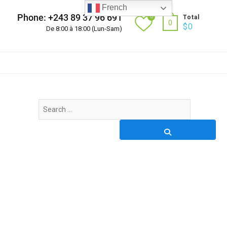
French
Phone: +243 89 37 96 691
0
Total
0
$
0
De 8:00 à 18:00 (Lun-Sam)
Search
…