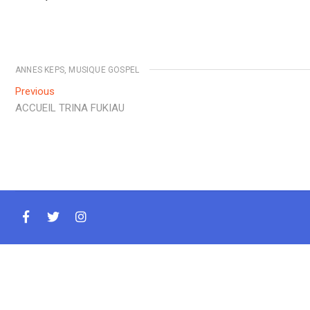
ANNES KEPS
,
MUSIQUE GOSPEL
Navigation
Previous
Previous
post:
ACCUEIL TRINA FUKIAU
de
l’article
facebook
twitter
instagram