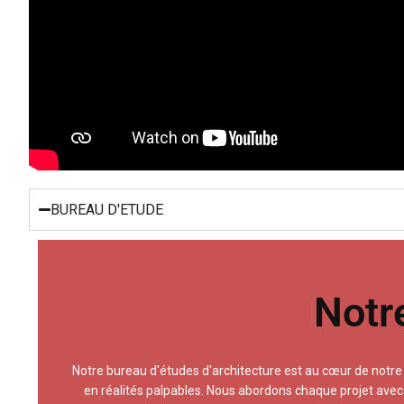
BUREAU D'ETUDE
Notr
fonctionnalité et esthétique, 
environnementales de la RDC. Grâce à une écoute attentive
Notre bureau d'études d'architecture est au cœur de notre 
en réalités palpables. Nous abordons chaque projet avec 
en réalités palpables. Nous abordons chaque projet avec 
Notre bureau d'études d'architecture est au cœur de notre 