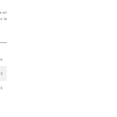
x en
s la
os
13
16