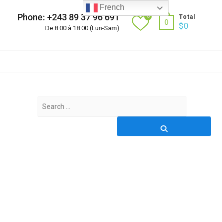
French
Phone: +243 89 37 96 691
0
Total
0
$
0
De 8:00 à 18:00 (Lun-Sam)