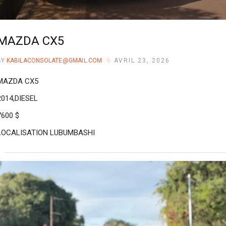
MAZDA CX5
BY
KABILACONSOLATE@GMAIL.COM
AVRIL 23, 2026
MAZDA CX5
2014,DIESEL
7600 $
LOCALISATION LUBUMBASHI