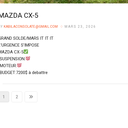
MAZDA CX-5
BY
KABILACONSOLATE@GMAIL.COM
MARS 23, 2026
GRAND SOLDE/MARS IT IT IT
L’URGENCE S’IMPOSE
MAZDA CX-5
•SUSPENSION:
•MOTEUR:
•BUDGET:7200$ à debattre
Pagination
Page
Page
Next
1
2
des
page
publications