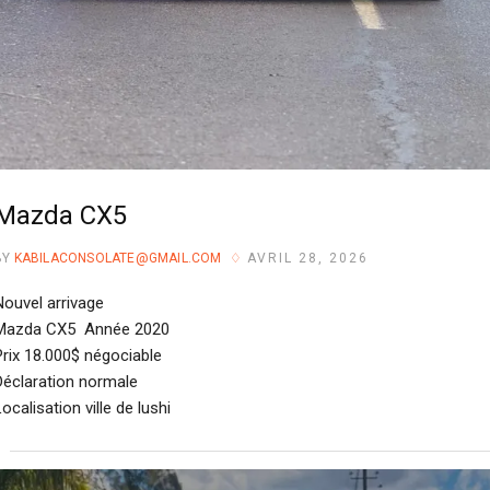
Mazda CX5
BY
KABILACONSOLATE@GMAIL.COM
AVRIL 28, 2026
Nouvel arrivage
Mazda CX5 Année 2020
Prix 18.000$ négociable
Déclaration normale
ocalisation ville de lushi