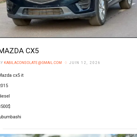
MAZDA CX5
BY
KABILACONSOLATE@GMAIL.COM
JUIN 12, 2026
Mazda cx5 it
2015
diesel
8500$
lubumbashi