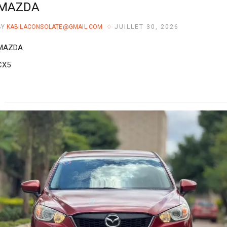
MAZDA
BY
KABILACONSOLATE@GMAIL.COM
JUILLET 30, 2026
MAZDA
CX5