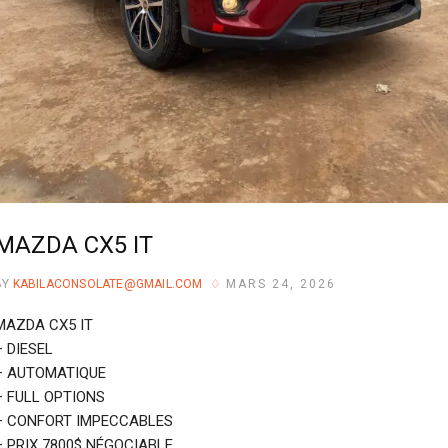
MAZDA CX5 IT
BY
KABILACONSOLATE@GMAIL.COM
MARS 24, 2026
MAZDA CX5 IT
– DIESEL
– ⁠AUTOMATIQUE
– ⁠FULL OPTIONS
– ⁠CONFORT IMPECCABLES
– ⁠PRIX 7800$ NÉGOCIABLE