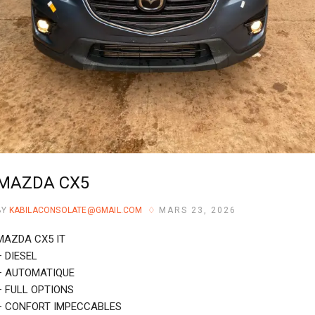
MAZDA CX5
BY
KABILACONSOLATE@GMAIL.COM
MARS 23, 2026
MAZDA CX5 IT
– DIESEL
– ⁠AUTOMATIQUE
– ⁠FULL OPTIONS
– ⁠CONFORT IMPECCABLES