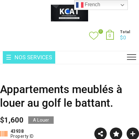
Skip
French
to
content
0
Total
0
$
0
NOS SERVICES
Appartements meublés à
louer au golf le battant.
$1,600
A Louer
43938
Property ID