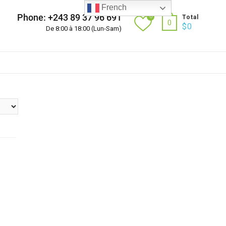
French
Phone: +243 89 37 96 691
0
Total
0
$
0
De 8:00 à 18:00 (Lun-Sam)